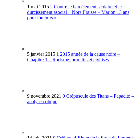
1 mai 2015
2
Contre le harcèlement scolaire et le
durcissement asocial – Nora Fraisse « Marion 13 ans
pour toujours »
5 janvier 2015
1
2015 année de la cause noire –
Chapitre 1 – Racisme, primitifs et civilisés
9 novembre 2021
0
Crépuscule des Titans – Papacito –
analyse critique
14 juin 2021
0
Critique d’Eloge de la force de Laurent