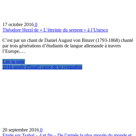
17 octobre 2016
0
Théodore Herzl de « L’étreinte du serpent » à l’Unesco
C’est par un chant de Daniel August von Binzer (1793-1868) chanté
par trois générations d’étudiants de langue allemande à travers
l’Europe,…
Lire la suite
2016 année d'Israël cause de la sympathie
20 septembre 2016
0
Etude sur Tsahal – 4 et fin – De l’armée la plus morale du monde et