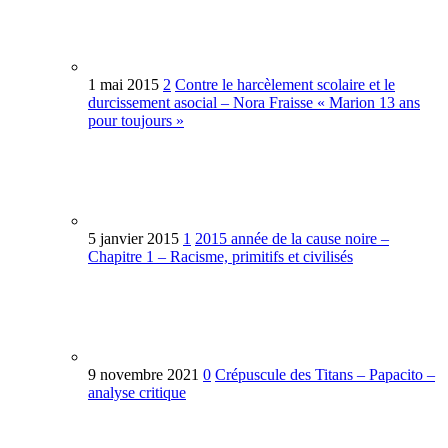
1 mai 2015
2
Contre le harcèlement scolaire et le
durcissement asocial – Nora Fraisse « Marion 13 ans
pour toujours »
5 janvier 2015
1
2015 année de la cause noire –
Chapitre 1 – Racisme, primitifs et civilisés
9 novembre 2021
0
Crépuscule des Titans – Papacito –
analyse critique