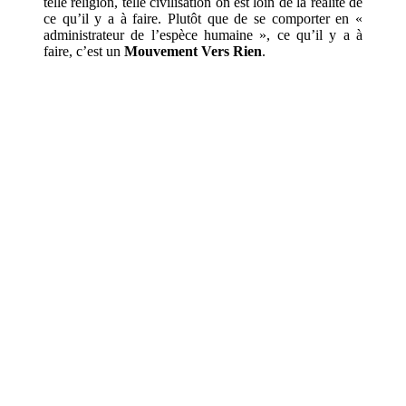
telle religion, telle civilisation on est loin de la réalité de
ce qu’il y a à faire. Plutôt que de se comporter en «
administrateur de l’espèce humaine », ce qu’il y a à
faire, c’est un
Mouvement Vers Rien
.