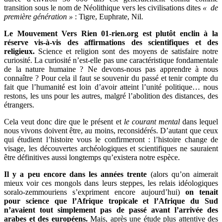
transition sous le nom de Néolithique vers les civilisations dites
« de
première génération »
: Tigre, Euphrate, Nil.
Le Mouvement Vers Rien 01-rien.org est plutôt enclin à la
réserve vis-à-vis des affirmations des scientifiques et des
religieux.
Science et religion sont des moyens de satisfaire notre
curiosité. La curiosité n’est-elle pas une caractéristique fondamentale
de la nature humaine ? Ne devons-nous pas apprendre à nous
connaître ? Pour cela il faut se souvenir du passé et tenir compte du
fait que l’humanité est loin d’avoir atteint l’unité politique… nous
restons, les uns pour les autres, malgré l’abolition des distances, des
étrangers.
Cela veut donc dire que le présent et
le courant mental
dans lequel
nous vivons doivent être, au moins, reconsidérés. D’autant que ceux
qui étudient l’histoire vous le confirmeront : l’histoire change de
visage, les découvertes archéologiques et scientifiques ne sauraient
être définitives aussi longtemps qu’existera notre espèce.
Il y a peu encore dans les années trente
(alors qu’on aimerait
mieux voir ces mongols dans leurs steppes, les relais idéologiques
soralo-zemmouriens s’expriment encore aujourd’hui)
on tenait
pour science que l’Afrique tropicale et l’Afrique du Sud
n’avaient tout simplement pas de passé avant l’arrivée des
arabes et des européens.
Mais, après une étude plus attentive des