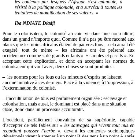
les contenus par lesquels l’Afrique s’est épanouie, a
résisté à la politique coloniale, et a survécu à toutes les
tentatives de momification de ses valeurs. »
Iba NDIAYE Diadji
Pour le colonisateur, le colonisé africain vit dans une non-culture,
dans un grand n’importe quoi. Comme il n’a pas pu être raconté aux
blancs que les noirs africains étaient de pauvres fous – cela aurait été
exagéré, tout de même – les africains ont été présenté aux
occidentaux comme « de grands enfants » « simples et passifs ». En
acceptant cette explication, et donc en acceptant les normes du
colonisateur qui vont avec, deux choses se sont produites :
–
les normes pour les fous ou les mineurs d’esprits ne laissent
aucune initiative à ces derniers. Place à la violence, à l’oppression, à
l’extermination du colonisé.
–
l’acculturation de tous est parfaitement organisée : esclavage et
colonisation, mais aussi, le dominant est placé dans une situation
close, donc dans un processus acculturatif.
L’occident, parfaitement convaincu de sa supériorité, capable
d’accepter de tels fables sur
« les sauvages qui vivent tout nus en
regardant pousser l’herbe »
, devant les contextes sociologiques
développés visant à amener à un point B des gens à un point A après