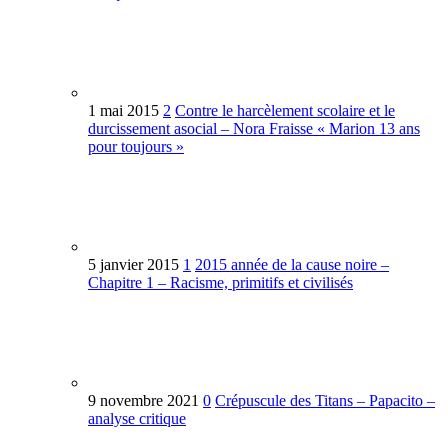
1 mai 2015
2
Contre le harcèlement scolaire et le
durcissement asocial – Nora Fraisse « Marion 13 ans
pour toujours »
5 janvier 2015
1
2015 année de la cause noire –
Chapitre 1 – Racisme, primitifs et civilisés
9 novembre 2021
0
Crépuscule des Titans – Papacito –
analyse critique